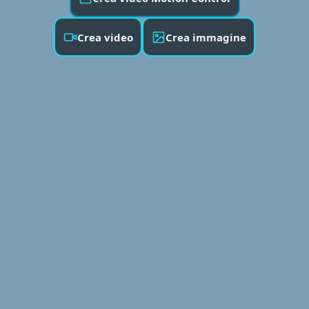
Crea video
Crea immagine